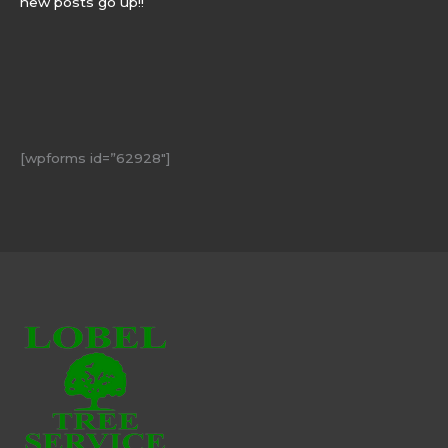
new posts go up!!
[wpforms id=”62928″]